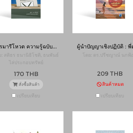
ไพรมารีโหวต ความรู้ฉบับปูพื้นฐาน
: สติธร ธนานิธิโชติ, ธนพันธ์
โดย: ดร.ปรีชญาณ์ นกฟ้
ไล่ประกอบทรัพย์
209 THB
170 THB
สินค้าหมด
สั่งซื้อสินค้า
เปรียบเทียบ
เปรียบเทียบ