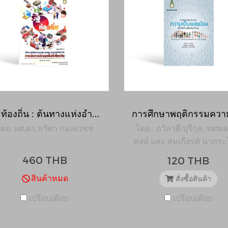
รัฐ ท้องถิ่น : ต้นทางแห่งอำนาจและปลายทางของศักยภาพการจัดการวิกฤตพื้นที่เสี่ยงภัย (พิมพ์ครั้งที่2)
ดย: ผศ.ดร.ทวิดา กมลเวชช
โดย : ถวิลวดี บุรีกุล, ทศพ
พงษ์ และ สมเกียรติ นากระ
460 THB
120 THB
สินค้าหมด
สั่งซื้อสินค้า
เปรียบเทียบ
เปรียบเทียบ