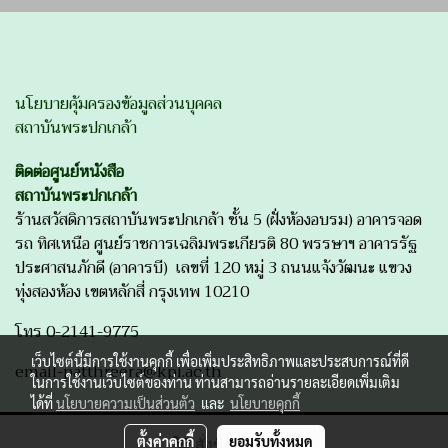
นโยบายคุ้มครองข้อมูลส่วนบุคคล
สถาบันพระปกเกล้า
ติดต่อศูนย์หนังสือ
สถาบันพระปกเกล้า
ร้านสวัสดิการสถาบันพระปกเกล้า ชั้น 5 (ฝั่งห้องอบรม) อาคารจอด
รถ ทิศเหนือ ศูนย์ราชการเฉลิมพระเกียรติ 80 พรรษาฯ อาคารรัฐ
ประศาสนภักดี (อาคารบี) เลขที่ 120 หมู่ 3 ถนนแจ้งวัฒนะ แขวง
ทุ่งสองห้อง เขตหลักสี่ กรุงเทพ 10210
โทร 0-2141-9775
เว็บไซต์นี้มีการใช้งานคุกกี้ เพื่อเพิ่มประสิทธิภาพและประสบการณ์ที่ดี
email-patthreera@kpi.ac.th
ในการใช้งานเว็บไซต์ของท่าน ท่านสามารถอ่านรายละเอียดเพิ่มเติม
ได้ที่
นโยบายความเป็นส่วนตัว
และ
นโยบายคุกกี้
Copyright by makewebeasy.com
ตั้งค่าคุกกี้
ยอมรับทั้งหมด
สั่งซื้อสินค้า