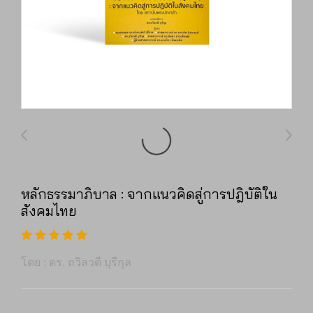
หลักธรรมาภิบาล : จากแนวคิดสู่การปฎิบัติใน
สังคมไทย
โดย : ดร. ถวิลวดี บุรีกุล