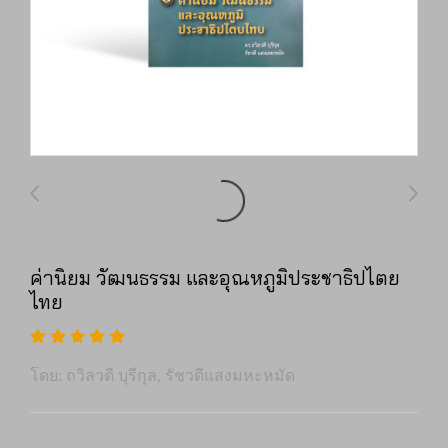
ค่านิยม วัฒนธรรม และอุณหภูมิประชาธิปไตย
ไทย
โดย: ถวิลวดี บุรีกุล, รัชวดีแสงมหะหมัด