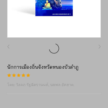
นักการเมืองถิ่นจังหวัดหนองบัวลำภู
โดย: วัลลภ รัฐฉัตรานนท์, นพพล อัคฮาด.