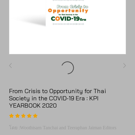
From Crisis to Opportunity for Thai
Society in the COVID-19 Era : KPI
YEARBOOK 2020
โดย :Woothisarn Tanchai and Teeraphan Jaiman Editors