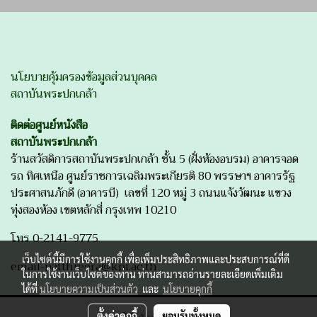
นโยบายคุ้มครองข้อมูลส่วนบุคคล
สถาบันพระปกเกล้า
ติดต่อศูนย์หนังสือ
สถาบันพระปกเกล้า
ร้านสวัสดิการสถาบันพระปกเกล้า ชั้น 5 (ฝั่งห้องอบรม) อาคารจอด
รถ ทิศเหนือ ศูนย์ราชการเฉลิมพระเกียรติ 80 พรรษาฯ อาคารรัฐ
ประศาสนภักดี (อาคารบี) เลขที่ 120 หมู่ 3 ถนนแจ้งวัฒนะ แขวง
ทุ่งสองห้อง เขตหลักสี่ กรุงเทพ 10210
โทร 0-2141-9775
เว็บไซต์นี้มีการใช้งานคุกกี้ เพื่อเพิ่มประสิทธิภาพและประสบการณ์ที่ดี
email-patthreera@kpi.ac.th
ในการใช้งานเว็บไซต์ของท่าน ท่านสามารถอ่านรายละเอียดเพิ่มเติม
ได้ที่
นโยบายความเป็นส่วนตัว
และ
นโยบายคุกกี้
Copyright by makewebeasy.com
ตั้งค่าคุกกี้
ยอมรับทั้งหมด