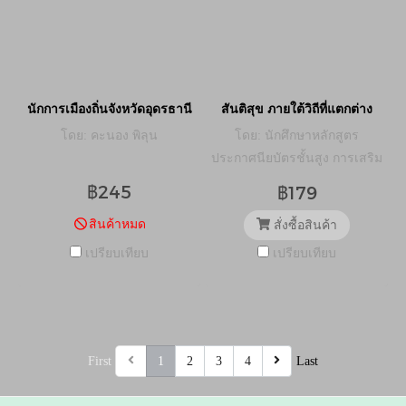
นักการเมืองถิ่นจังหวัดอุดรธานี
สันติสุข ภายใต้วิถีที่แตกต่าง
โดย: คะนอง พิลุน
โดย: นักศึกษาหลักสูตร
ประกาศนียบัตรชั้นสูง การเสริม
สร้างสังคมสันติสุข รุ่นที่ 4
฿245
฿179
สินค้าหมด
สั่งซื้อสินค้า
เปรียบเทียบ
เปรียบเทียบ
First
1
2
3
4
Last