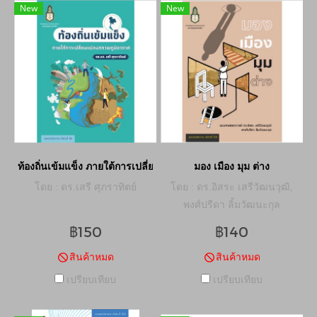
New
New
ท้องถิ่นเข้มแข็ง ภายใต้การเปลี่ยนแปลงสภาพภูมิอากาศ
มอง เมือง มุม ต่าง
โดย : ดร.เสรี ศุภราทิตย์
โดย : ดร.อิสระ เสรีวัฒนวุฒิ,
พงศ์ปรีดา ลิ้มวัฒนะกุล
฿150
฿140
สินค้าหมด
สินค้าหมด
เปรียบเทียบ
เปรียบเทียบ