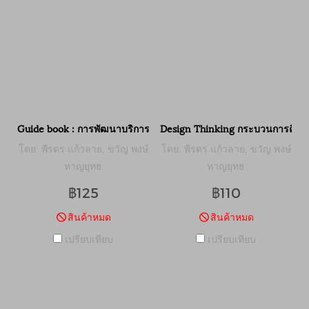
Guide book : การพัฒนาบริการสาธารณะเพื่อส่งเสริมเศรษฐกิจท้องถิ
Design Thinking กระบวนการคิดเชิ
โดย: พีรดร แก้วลาย, ขวัญ พงษ์
โดย: พีรดร แก้วลาย, ขวัญ พงษ์
หาญยุทธ
หาญยุทธ
฿125
฿110
สินค้าหมด
สินค้าหมด
เปรียบเทียบ
เปรียบเทียบ