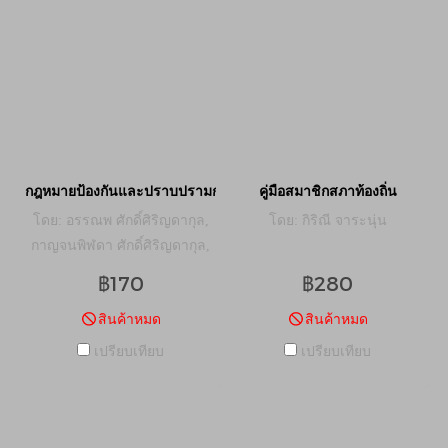
กฎหมายป้องกันและปราบปรามการทุจริตที่เกี่ยวข้องกับเจ้าหน้าที่ของรั
คู่มือสมาชิกสภาท้องถิ่น
โดย: อรรณพ ศักดิ์ศิริญดากุล,
โดย: กิริณี จาระนุ่น
กาญจนพิฬดา ศักดิ์ศิริญดากุล,
ธันยพรรษ ปั้นนาค
฿170
฿280
สินค้าหมด
สินค้าหมด
เปรียบเทียบ
เปรียบเทียบ