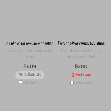
การศึกษาอนาคตและฉากทัศน์การเมืองไทยเพื่อสร้างประชาธิปไตยที่ยั่ง
โครงการศึกษาวิจัยเปรียบเทียบเค
โดย ตระกูล มีชัย, ชมพูนุท ตั้ง
โดย : ประพันธ์พงษ์ ขำอ่อน,
ถาวร
อนันต์ คงเครือพันธุ์
฿809
฿280
สั่งซื้อสินค้า
สินค้าหมด
เปรียบเทียบ
เปรียบเทียบ