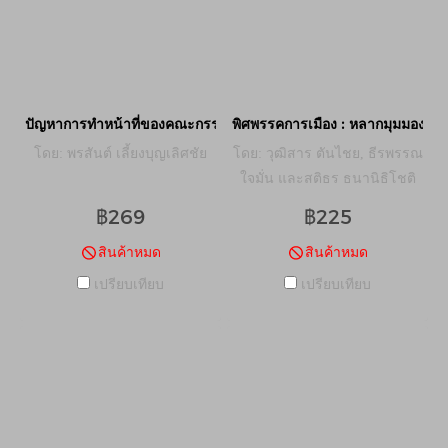
ปัญหาการทำหน้าที่ของคณะกรรมาธิการในการแสวงหาข้อเท็จจริงภายใ
พิศพรรคการเมือง : หลากมุมมองห
โดย: พรสันต์ เลี้ยงบุญเลิศชัย
โดย: วุฒิสาร ตันไชย, ธีรพรรณ
ใจมั่น และสติธร ธนานิธิโชติ
บรรณาธิการ
฿269
฿225
สินค้าหมด
สินค้าหมด
เปรียบเทียบ
เปรียบเทียบ