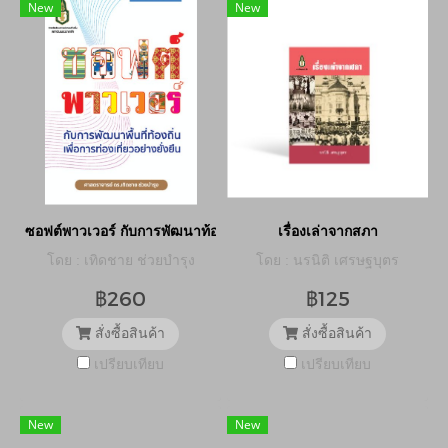
New
New
ซอฟต์พาวเวอร์ กับการพัฒนาท้องถิ่นเพื่อการท่องเที่ยวที่ยั่งยืน
เรื่องเล่าจากสภา
โดย : เทิดชาย ช่วยบำรุง
โดย : นรนิติ เศรษฐบุตร
฿260
฿125
สั่งซื้อสินค้า
สั่งซื้อสินค้า
เปรียบเทียบ
เปรียบเทียบ
New
New