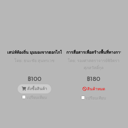
เสน่ห์ท้องถิ่น มุมมองจากฮอกไกโดสู่เมืองไทย
การสื่อสารเพื่อสร้างพื้นที่ทางการ
โดย: ธนะชัย สุนทรเวช
โดย: รองศาสตราจารย์พิจิตรา
ศุภสวัสดิ์กุล
฿100
฿180
สั่งซื้อสินค้า
สินค้าหมด
เปรียบเทียบ
เปรียบเทียบ