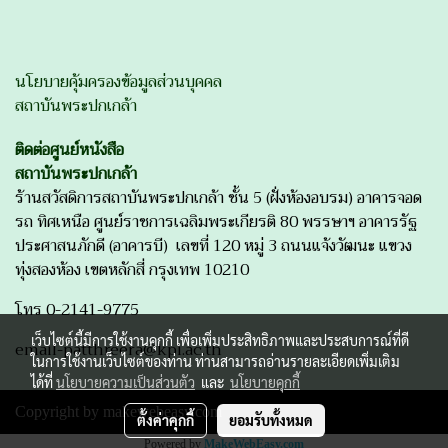
นโยบายคุ้มครองข้อมูลส่วนบุคคล
สถาบันพระปกเกล้า
ติดต่อศูนย์หนังสือ
สถาบันพระปกเกล้า
ร้านสวัสดิการสถาบันพระปกเกล้า ชั้น 5 (ฝั่งห้องอบรม) อาคารจอด
รถ ทิศเหนือ ศูนย์ราชการเฉลิมพระเกียรติ 80 พรรษาฯ อาคารรัฐ
ประศาสนภักดี (อาคารบี) เลขที่ 120 หมู่ 3 ถนนแจ้งวัฒนะ แขวง
ทุ่งสองห้อง เขตหลักสี่ กรุงเทพ 10210
โทร 0-2141-9775
เว็บไซต์นี้มีการใช้งานคุกกี้ เพื่อเพิ่มประสิทธิภาพและประสบการณ์ที่ดี
email-patthreera@kpi.ac.th
ในการใช้งานเว็บไซต์ของท่าน ท่านสามารถอ่านรายละเอียดเพิ่มเติม
ได้ที่
นโยบายความเป็นส่วนตัว
และ
นโยบายคุกกี้
Copyright by makewebeasy.com
ตั้งค่าคุกกี้
ยอมรับทั้งหมด
Powered by
MakeWebEasy.com