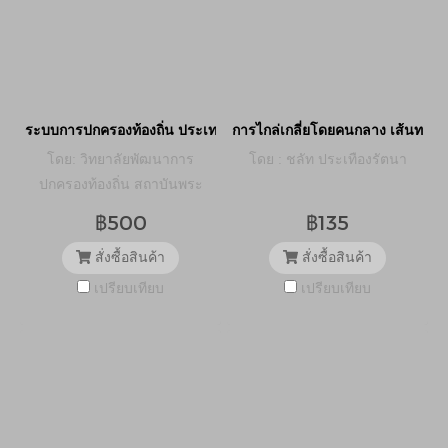
ระบบการปกครองท้องถิ่น ประเทศสมาชิกประชาคมอาเซียน
การไกล่เกลี่ยโดยคนกลาง เส้นทางก
โดย: วิทยาลัยพัฒนาการ
โดย : ชลัท ประเทืองรัตนา
ปกครองท้องถิ่น สถาบันพระ
ปกเกล้า
฿500
฿135
สั่งซื้อสินค้า
สั่งซื้อสินค้า
เปรียบเทียบ
เปรียบเทียบ