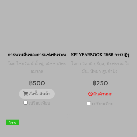
การหวนคืนของการแข่งขันระหว่างมหาอำนาจ: ประชาธิปไตยปะทะเผด
KPI YEARBOOK 2566 การปฏิรูปก
โดย:ไชยวัฒน์ ค้ำชู, ณัชชาภัทร
โดย:ถวิลวดี บุรีกุล, ธีรพรรณ ใจ
อมรกุล
มั่น, ปัทมา สูบกำปัง
฿500
฿250
สั่งซื้อสินค้า
สินค้าหมด
เปรียบเทียบ
เปรียบเทียบ
New