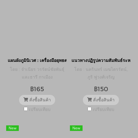
แผนผังภูมินิเวศ : เครื่องมือยุทธศาสตร์เพื่อรับมือการเปลี่ยนแปลงสภา
แนวทางปฏิรูปความสัมพันธ์ระหว่างอ
โดย : จำเนียร วรรัตน์ชัยพันธุ์
โดย : นครินทร์ เมฆไตรรัตน์,
และธารี กาเมือง
ภูริ ฟูวงศ์เจริญ
฿165
฿150
สั่งซื้อสินค้า
สั่งซื้อสินค้า
เปรียบเทียบ
เปรียบเทียบ
New
New