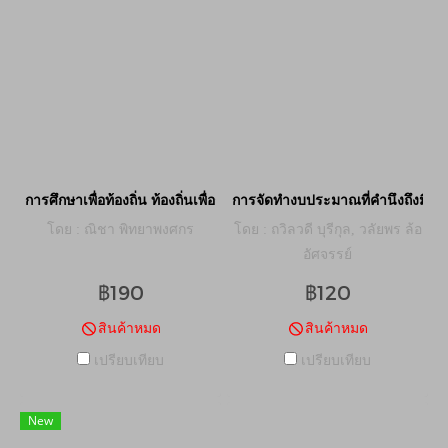
การศึกษาเพื่อท้องถิ่น ท้องถิ่นเพื่อการศึกษา
การจัดทำงบประมาณที่คำนึงถึงมิติ
โดย : ณิชา พิทยาพงศกร
โดย : ถวิลวดี บุรีกุล, วลัยพร ล้อ
อัศจรรย์
฿190
฿120
สินค้าหมด
สินค้าหมด
เปรียบเทียบ
เปรียบเทียบ
New