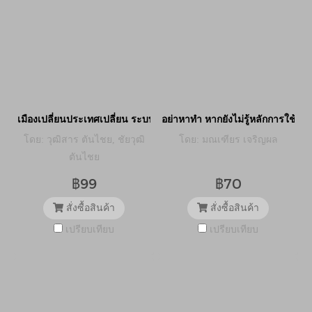
เมืองเปลี่ยนประเทศเปลี่ยน ระบบการเมืองและการพัฒนาเมืองเชิงมหภ
อย่าหาทำ หากยังไม่รู้หลักการใช้จ่า
โดย: วุฒิสาร ตันไชย, ชัยวุฒิ
โดย: มณเฑียร เจริญผล
ตันไชย
฿99
฿70
สั่งซื้อสินค้า
สั่งซื้อสินค้า
เปรียบเทียบ
เปรียบเทียบ