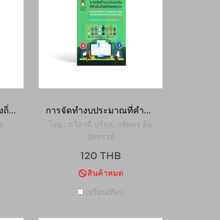
การศึกษาเพื่อท้องถิ่น ท้องถิ่นเพื่อการศึกษา
การจัดทำงบประมาณที่คำนึงถึงมิติเพศภาวะ (Gender Responsive Budgeting : GRB) สำหรับองค์กรปกครองส่วนท้องถิ่น
ร
โดย : ถวิลวดี บุรีกุล, วลัยพร ล้อ
อัศจรรย์
120 THB
สินค้าหมด
เปรียบเทียบ