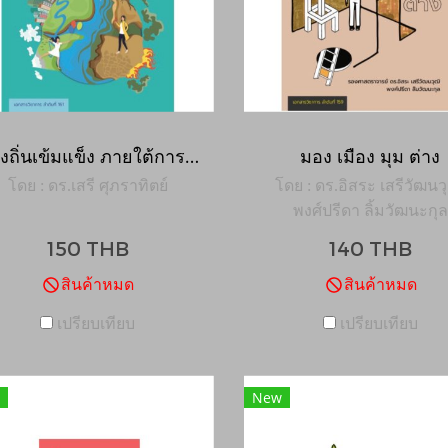
ท้องถิ่นเข้มแข็ง ภายใต้การเปลี่ยนแปลงสภาพภูมิอากาศ
มอง เมือง มุม ต่าง
โดย : ดร.เสรี ศุภราทิตย์
โดย : ดร.อิสระ เสรีวัฒนวุ
พงศ์ปรีดา ลิ้มวัฒนะกุล
150 THB
140 THB
สินค้าหมด
สินค้าหมด
เปรียบเทียบ
เปรียบเทียบ
New