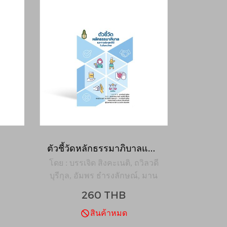
ตัวชี้วัดหลักธรรมาภิบาลและการประยุกต์ใช้ในสังคมไทย
โดย : บรรเจิด สิงคะเนติ, ถวิลวดี
บุรีกุล, อัมพร ธำรงลักษณ์, มาน
วิภา อินทรทัต
260 THB
สินค้าหมด