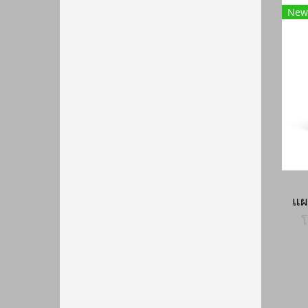
New
โ