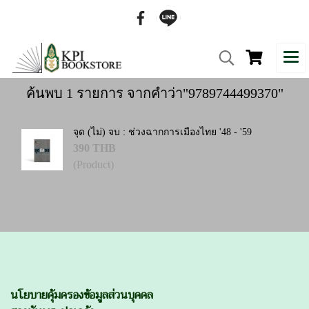
ค้นพบ 1 รายการ จากคำว่า"9789744499370"
จุด (ไม่) จบ : ช่วงฉากการเมืองไทย '48 - '59
390 THB
(Product)
นโยบายคุ้มครองข้อมูลส่วนบุคคล